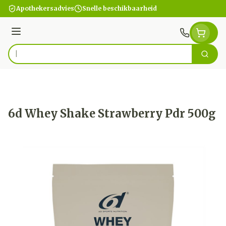
Ga naar de inhoud
Apothekersadvies
Snelle beschikbaarheid
Menu
Zoek
Product, merk, categorie...
6d Whey Shake Strawberry Pdr 500g