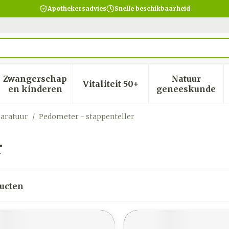
Apothekersadvies
Snelle beschikbaarheid
Zwangerschap
Natuur
Vitaliteit 50+
heid, verzorging en hygiëne categorie
menu voor Dieet, voeding en vitamines categorie
Toon submenu voor Zwangerschap en kinder
Toon submenu voor Vitalite
Toon subm
en kinderen
geneeskunde
paratuur
/
Pedometer - stappenteller
r
ucten