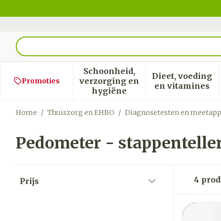
Ga naar de inhoud
Product, merk, categorie...
Schoonheid,
Dieet, voeding
verzorging en
Promoties
Toon submenu voor Schoon
Toon sub
en vitamines
hygiëne
Home
/
Thuiszorg en EHBO
/
Diagnosetesten en meetap
Pedometer - stappentelle
Doorgaan naar productlijst
4
prod
Prijs
filter