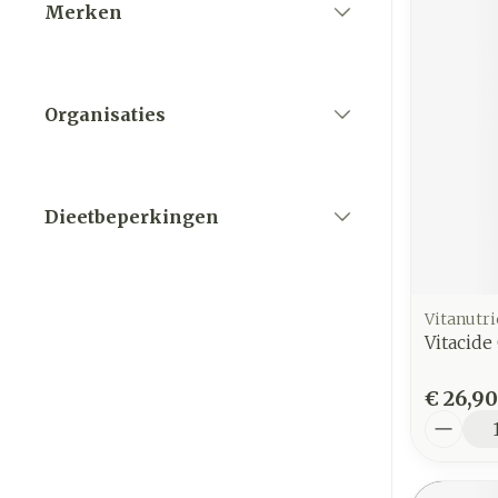
Merken
filter
Organisaties
filter
Dieetbeperkingen
filter
Vitanutri
Vitacid
€ 26,90
Aantal