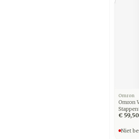
Omron
Omron Wa
Stappent
€ 59,50
Niet be