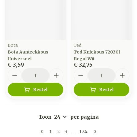
Bota
Ted
Bota Aantrekkous
Ted Kniekous 72030l
Universeel
Regul Wit
€ 3,59
€ 32,75
Aantal
Aantal
Bestel
Bestel
Toon
per pagina
Pagina's
U lees momenteel pagina
Pagina
Pagina
Pagina
1
2
3
...
124