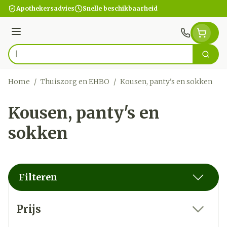
Ga naar de inhoud
Apothekersadvies
Snelle beschikbaarheid
Menu
Zoek
Product, merk, categorie...
Home
/
Thuiszorg en EHBO
/
Kousen, panty's en sokken
Kousen, panty's en
sokken
Filteren
Doorgaan naar productlijst
Prijs
filter