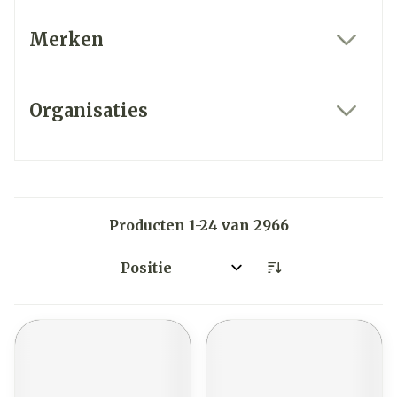
Merken
filter
Organisaties
filter
Producten
1
-
24
van
2966
Sorteer op: