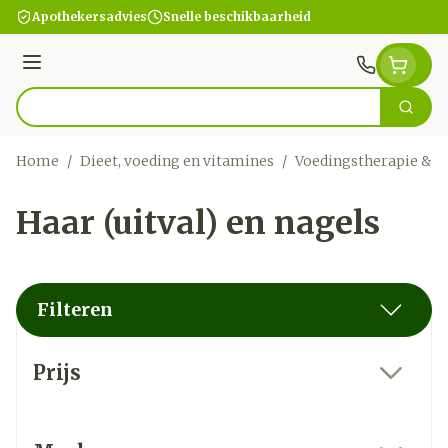
Ga naar de inhoud
Apothekersadvies
Snelle beschikbaarheid
Menu
Zoek
Product, merk, categorie...
Home
/
Dieet, voeding en vitamines
/
Voedingstherapie & w
Haar (uitval) en nagels
Filteren
Doorgaan naar productlijst
Prijs
filter