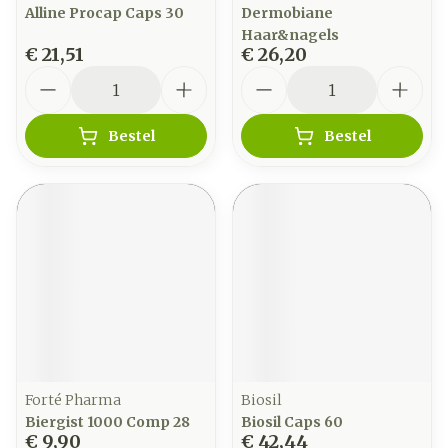
Alline Procap Caps 30
Dermobiane
Haar&nagels
€ 21,51
€ 26,20
Aantal
Aantal
Bestel
Bestel
Forté Pharma
Biosil
Biergist 1000 Comp 28
Biosil Caps 60
€ 9,90
€ 42,44