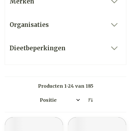
Merken
filter
Organisaties
filter
Dieetbeperkingen
filter
Producten
1
-
24
van
185
Sorteer op: