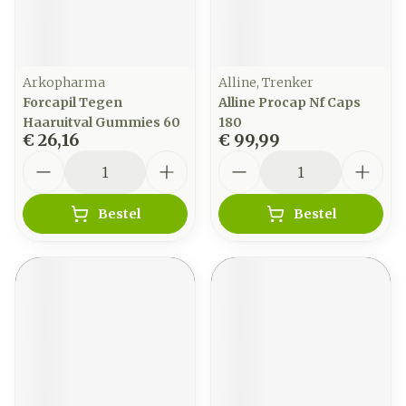
Arkopharma
Alline, Trenker
Forcapil Tegen
Alline Procap Nf Caps
Haaruitval Gummies 60
180
€ 26,16
€ 99,99
Aantal
Aantal
Bestel
Bestel