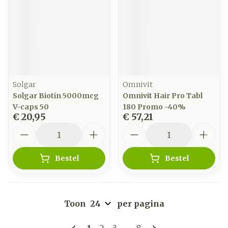
Solgar
Omnivit
Solgar Biotin 5000mcg
Omnivit Hair Pro Tabl
V-caps 50
180 Promo -40%
€ 20,95
€ 57,21
Aantal
Aantal
Bestel
Bestel
Toon
per pagina
Pagina's
U lees momenteel pagina
Pagina
Pagina
Pagina