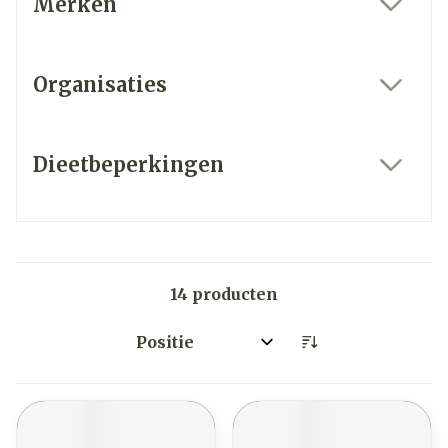
Merken
filter
Organisaties
filter
Dieetbeperkingen
filter
14
producten
Sorteer op: