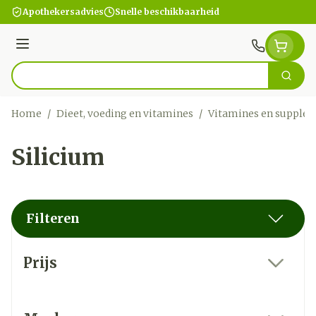
Ga naar de inhoud
Apothekersadvies
Snelle beschikbaarheid
Menu
Zoek
Product, merk, categorie...
Home
/
Dieet, voeding en vitamines
/
Vitamines en supple
Silicium
Filteren
Doorgaan naar productlijst
Prijs
filter