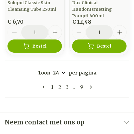
Solopol Classic Skin
Dax Clinical
Cleansing Tube 250ml
Handontsmetting
Pompfl 600ml
€ 6,70
€ 12,48
Aantal
Aantal
Bestel
Bestel
Toon
per pagina
Pagina's
U lees momenteel pagina
Pagina
Pagina
Pagina
1
2
3
...
9
Neem contact met ons op