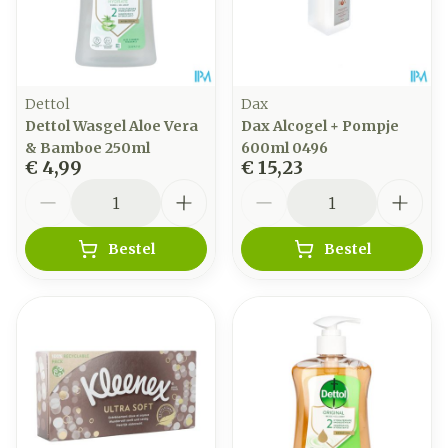
Dettol
Dax
Dettol Wasgel Aloe Vera
Dax Alcogel + Pompje
& Bamboe 250ml
600ml 0496
€ 4,99
€ 15,23
Aantal
Aantal
Bestel
Bestel