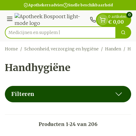
Dia 1 van 1
Ga naar de inhoud
Apothekersadvies
Snelle beschikbaarheid
0
0 artikelen
Menu
€ 0,00
M
Zoek
Product, merk, categorie...
Home
/
Schoonheid, verzorging en hygiëne
/
Handen
/
Han
Handhygiëne
Filteren
Producten
1
-
24
van
206