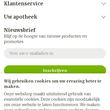
Klantenservice
Uw apotheek
Nieuwsbrief
Blijf op de hoogte van nieuwe producten en
promoties
E-mail adres
Inschrijven
Wij gebruiken cookies om uw ervaring beter te
Door op inschrijven te klikken, schrijft u zich in voor onze
nieuwsbrief en gaat u akkoord met onze
privacy policy
.
maken.
Onze webshop maakt uitsluitend gebruik van
essentiële cookies. Deze cookies zijn noodzakelijk
om onze website te laten functioneren. We maken