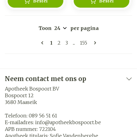
Bestel
Bestel
Toon
per pagina
Pagina's
U lees momenteel pagina
Pagina
Pagina
Pagina
1
2
3
...
155
Neem contact met ons op
Apotheek Bospoort BV
Bospoort 12
3680
Maaseik
Telefoon:
089 56 51 61
E-mailadres:
info@
apotheekbospoort.be
APB nummer:
722104
Apotheek titularis:
Sofie Vandenberghe