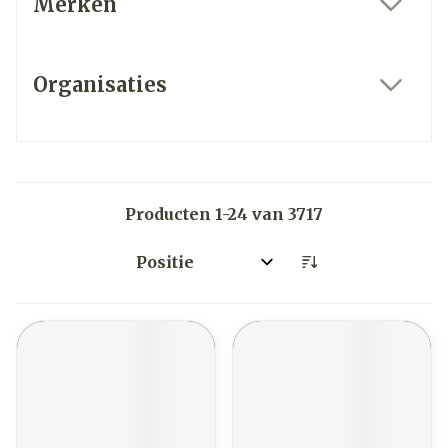
Merken
filter
Organisaties
filter
Producten
1
-
24
van
3717
Sorteer op: