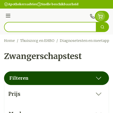
Ga naar de inhoud
Apothekersadvies
Snelle beschikbaarheid
Menu
Zoek
Product, merk, categorie...
Home
/
Thuiszorg en EHBO
/
Diagnosetesten en meetappar
Zwangerschapstest
Filteren
Doorgaan naar productlijst
Prijs
filter