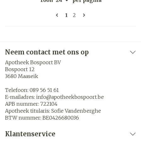
Toon
per pagina
Pagina's
U lees momenteel pagina
Pagina
1
2
Neem contact met ons op
Apotheek Bospoort BV
Bospoort 12
3680
Maaseik
Telefoon:
089 56 51 61
E-mailadres:
info@
apotheekbospoort.be
APB nummer:
722104
Apotheek titularis:
Sofie Vandenberghe
BTW nummer:
BE0426680036
Klantenservice