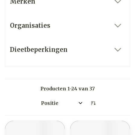
Merken
filter
Organisaties
filter
Dieetbeperkingen
filter
Producten
1
-
24
van
37
Sorteer op: