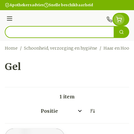
Ga naar de inhoud
Apothekersadvies
Snelle beschikbaarheid
Menu
Zoek
Product, merk, categorie...
Home
/
Schoonheid, verzorging en hygiëne
/
Haar en Hoofd
Gel
1
item
Sorteer op: