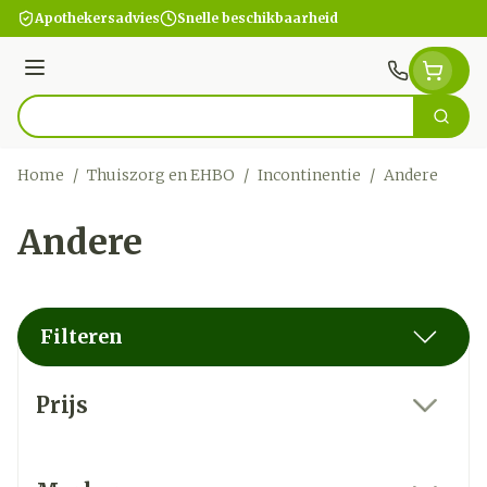
Ga naar de inhoud
Apothekersadvies
Snelle beschikbaarheid
Menu
Zoek
Product, merk, categorie...
Home
/
Thuiszorg en EHBO
/
Incontinentie
/
Andere
Andere
Filteren
Doorgaan naar productlijst
Prijs
filter