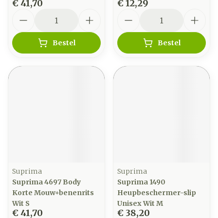
€ 41,70
€ 12,29
Aantal
Aantal
Bestel
Bestel
Suprima
Suprima
Suprima 4697 Body
Suprima 1490
Korte Mouw+benenrits
Heupbeschermer-slip
Wit S
Unisex Wit M
€ 41,70
€ 38,20