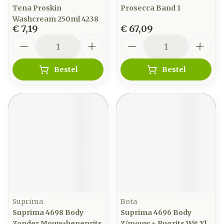
Tena Proskin
Prosecca Band 1
Washcream 250ml 4238
€ 7,19
€ 67,09
Aantal
Aantal
Bestel
Bestel
Suprima
Bota
Suprima 4698 Body
Suprima 4696 Body
Zonder Mouw+benenrits
Z/mouw + Rugrits Wit Xl