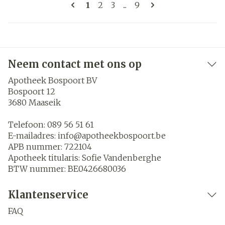
Pagina's
U lees momenteel pagina
Pagina
Pagina
Pagina
1
2
3
...
9
Neem contact met ons op
Apotheek Bospoort BV
Bospoort 12
3680
Maaseik
Telefoon:
089 56 51 61
E-mailadres:
info@
apotheekbospoort.be
APB nummer:
722104
Apotheek titularis:
Sofie Vandenberghe
BTW nummer:
BE0426680036
Klantenservice
FAQ