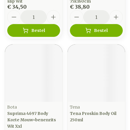
slip Wit
75x160cm
€ 34,50
€ 38,80
Aantal
Aantal
Bestel
Bestel
Bota
Tena
Suprima 4697 Body
Tena Proskin Body Oil
Korte Mouw+benenrits
250ml
Wit Xxl