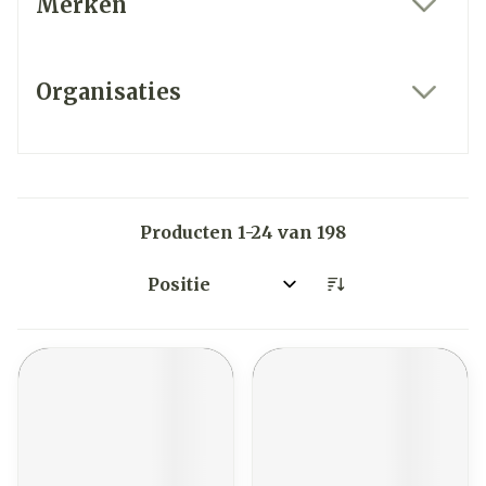
Merken
filter
Organisaties
filter
Producten
1
-
24
van
198
Sorteer op: