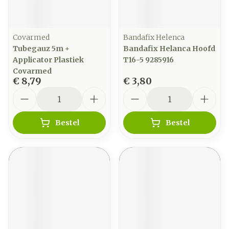
Covarmed
Bandafix Helenca
Tubegauz 5m +
Bandafix Helanca Hoofd
Applicator Plastiek
T16-5 9285916
Covarmed
€ 8,79
€ 3,80
Aantal
Aantal
Bestel
Bestel