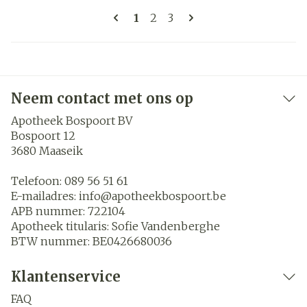
Pagina's
U lees momenteel pagina
Pagina
Pagina
1
2
3
Neem contact met ons op
Apotheek Bospoort BV
Bospoort 12
3680
Maaseik
Telefoon:
089 56 51 61
E-mailadres:
info@
apotheekbospoort.be
APB nummer:
722104
Apotheek titularis:
Sofie Vandenberghe
BTW nummer:
BE0426680036
Klantenservice
FAQ