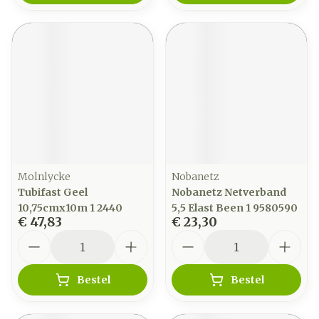
Molnlycke
Nobanetz
Tubifast Geel
Nobanetz Netverband
10,75cmx10m 1 2440
5,5 Elast Been 1 9580590
€ 47,83
€ 23,30
Aantal
Aantal
Bestel
Bestel