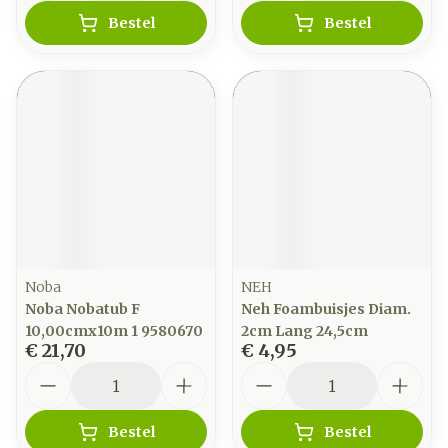
Bestel
Bestel
Noba
NEH
Noba Nobatub F
Neh Foambuisjes Diam.
10,00cmx10m 1 9580670
2cm Lang 24,5cm
€ 21,70
€ 4,95
Aantal
Aantal
Bestel
Bestel