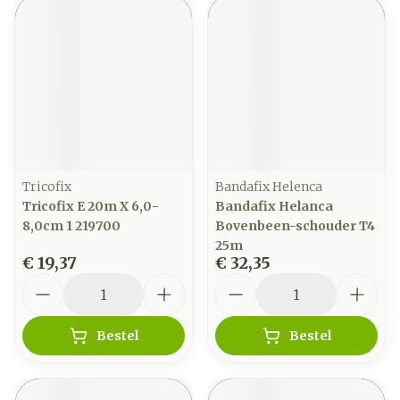
Tricofix
Bandafix Helenca
Tricofix E 20m X 6,0-
Bandafix Helanca
8,0cm 1 219700
Bovenbeen-schouder T4
25m
€ 19,37
€ 32,35
Aantal
Aantal
Bestel
Bestel