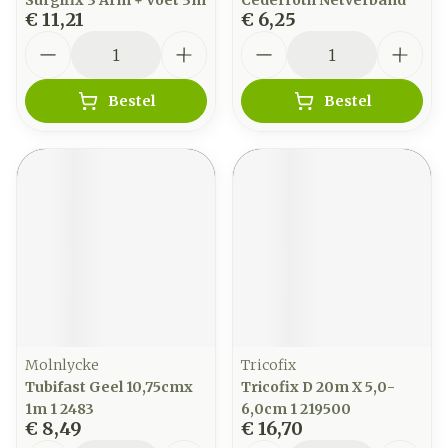
Surgifix 3 Arm + Voet 3m
Cederroth Netverband
€ 11,21
€ 6,25
Aantal
Aantal
Bestel
Bestel
Molnlycke
Tricofix
Tubifast Geel 10,75cmx
Tricofix D 20m X 5,0-
1m 1 2483
6,0cm 1 219500
€ 8,49
€ 16,70