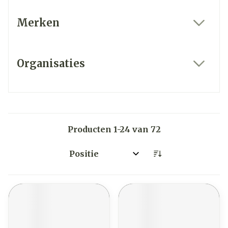
Merken
filter
Organisaties
filter
Producten
1
-
24
van
72
Sorteer op: