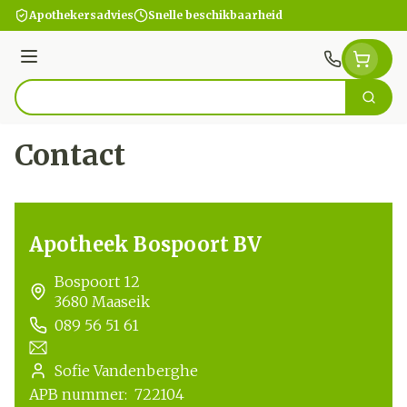
Ga naar de inhoud
Apothekersadvies
Snelle beschikbaarheid
Menu
Zoek
Product, merk, categorie...
Contact
Apotheek Bospoort BV
address
Bospoort 12
3680
Maaseik
089 56 51 61
Telefoon
E-mailadres
Sofie Vandenberghe
Apotheek titularis
APB nummer:
722104
APB nummer