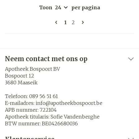
Toon
per pagina
Pagina's
U lees momenteel pagina
Pagina
1
2
Neem contact met ons op
Apotheek Bospoort BV
Bospoort 12
3680
Maaseik
Telefoon:
089 56 51 61
E-mailadres:
info@
apotheekbospoort.be
APB nummer:
722104
Apotheek titularis:
Sofie Vandenberghe
BTW nummer:
BE0426680036