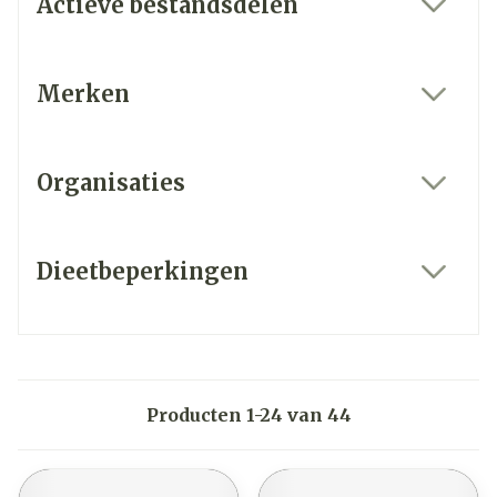
Actieve bestandsdelen
filter
Merken
filter
Organisaties
filter
Dieetbeperkingen
filter
Producten
1
-
24
van
44