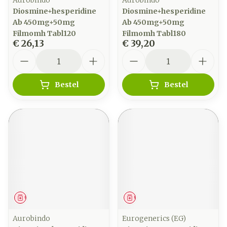
Aurobindo
Aurobindo
Diosmine+hesperidine
Diosmine+hesperidine
Ab 450mg+50mg
Ab 450mg+50mg
Filmomh Tabl120
Filmomh Tabl180
€ 26,13
€ 39,20
Aantal
Aantal
Bestel
Bestel
Geneesmiddel
Geneesmiddel
Aurobindo
Eurogenerics (EG)