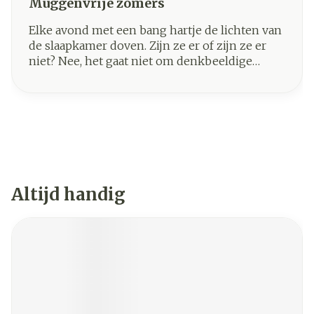
Muggenvrije zomers
Elke avond met een bang hartje de lichten van
de slaapkamer doven. Zijn ze er of zijn ze er
niet? Nee, het gaat niet om denkbeeldige
monsters onder ons bed. Het gaat om de
meest gehate insecten: muggen. Elke nacht
opnieuw leveren gezinnen een strijd tegen
een bijna onzichtbare maar luidruchtige vijand.
Gelukkig is het mogelijk om je huis vrijwel
muggenvrij te maken - en hoe je dat doet,
leggen we in dit artikel uit.
Altijd handig