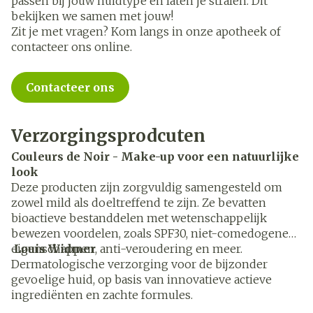
passen bij jouw huidtype en laten je stralen. Dit
bekijken we samen met jouw!
Zit je met vragen? Kom langs in onze apotheek of
contacteer ons online.
Contacteer ons
Verzorgingsprodcuten
Couleurs de Noir - Make-up voor een natuurlijke
look
Deze producten zijn zorgvuldig samengesteld om
zowel mild als doeltreffend te zijn. Ze bevatten
bioactieve bestanddelen met wetenschappelijk
bewezen voordelen, zoals SPF30, niet-comedogene
eigenschappen, anti-veroudering en meer.
Louis Widmer
Dermatologische verzorging voor de bijzonder
gevoelige huid, op basis van innovatieve actieve
ingrediënten en zachte formules.