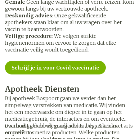
Gemak
: Geen lange wachttijden of verre reizen. Kom
gewoon langs bij uw vertrouwde apotheek.
Deskundig advies
: Onze gekwalificeerde
apothekers staan klaar om al uw vragen over het
vaccin te beantwoorden.
Veilige procedure
: We volgen strikte
hygiënenormen om ervoor te zorgen dat elke
vaccinatie veilig wordt toegediend.
Schrijf je in voor Covid vaccinatie
Apotheek Diensten
Bij apotheek Bospoort gaan we verder dan het
simpelweg verstrekken van medicatie. Wij vinden
het een meerwaarde om dieper in te gaan op het
medicatiegebruik, de interacties en om eventuele
overbodige/dubbele medicatie te bespreken met arts
Daarnaast geven wij graag advies / tips & tricks
en patiënt.
omtrent cosmetica producten. Welke producten