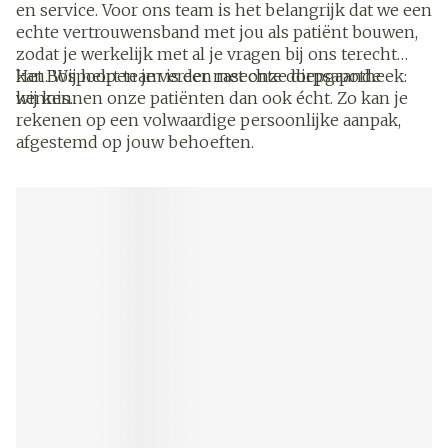
en service. Voor ons team is het belangrijk dat we een
echte vertrouwensband met jou als patiënt bouwen,
zodat je werkelijk met al je vragen bij ons terecht
kan. Wij helpen je verder met onze diepgaande
Het Bospoort team is een rasechte dorpsapotheek:
kennis.
wij kennen onze patiënten dan ook écht. Zo kan je
rekenen op een volwaardige persoonlijke aanpak,
afgestemd op jouw behoeften.