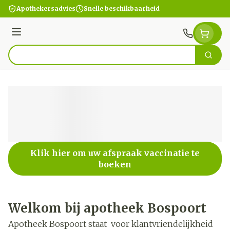
Ga naar de inhoud
Apothekersadvies
Snelle beschikbaarheid
Menu
Zoek
Product, merk, categorie...
Klik hier om uw afspraak vaccinatie te
boeken
Welkom bij apotheek Bospoort
Apotheek Bospoort staat voor klantvriendelijkheid