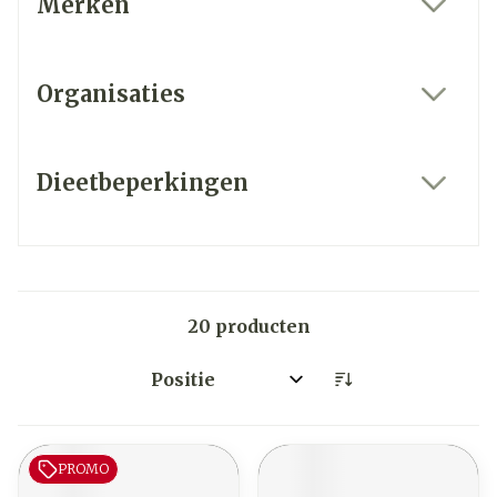
Merken
filter
Organisaties
filter
Dieetbeperkingen
filter
20
producten
Sorteer op:
PROMO