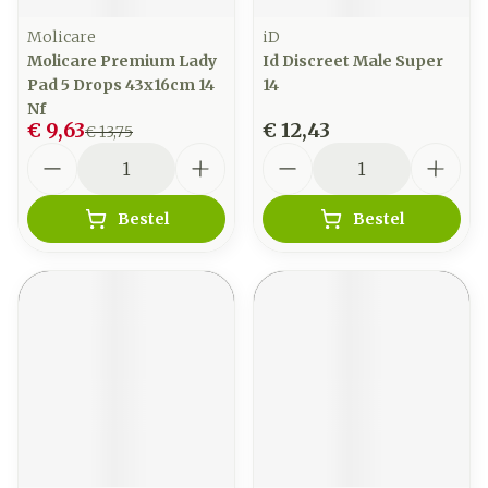
Molicare
iD
Molicare Premium Lady
Id Discreet Male Super
Pad 5 Drops 43x16cm 14
14
Nf
€ 9,63
€ 12,43
€ 13,75
Aantal
Aantal
Bestel
Bestel