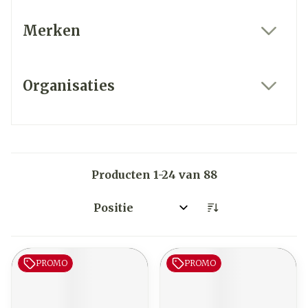
Merken
filter
Organisaties
filter
Producten
1
-
24
van
88
Sorteer op:
PROMO
PROMO