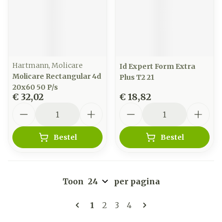
Hartmann, Molicare
Id Expert Form Extra
Molicare Rectangular 4d
Plus T2 21
20x60 50 P/s
€ 32,02
€ 18,82
Aantal
Aantal
Bestel
Bestel
Toon
per pagina
Pagina's
U lees momenteel pagina
Pagina
Pagina
Pagina
1
2
3
4