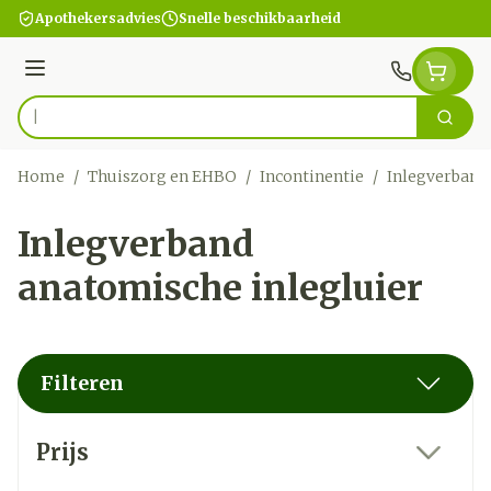
Ga naar de inhoud
Apothekersadvies
Snelle beschikbaarheid
Menu
Zoek
Product, merk, categorie...
Home
/
Thuiszorg en EHBO
/
Incontinentie
/
Inlegverband
Inlegverband
anatomische inlegluier
Filteren
Doorgaan naar productlijst
Prijs
filter