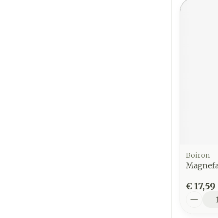
Boiron
Magnefa
€ 17,59
Aantal