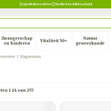
Apothekersadvies
Snelle beschikbaarheid
Zwangerschap
Natuur
Vitaliteit 50+
heid, verzorging en hygiëne categorie
menu voor Dieet, voeding en vitamines categorie
Toon submenu voor Zwangerschap en kinder
Toon submenu voor Vitalite
Toon subm
en kinderen
geneeskunde
lementen
/
Magnesium
cten
1
-
24
van
257