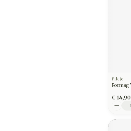
Pileje
Formag V
€ 14,90
Aantal