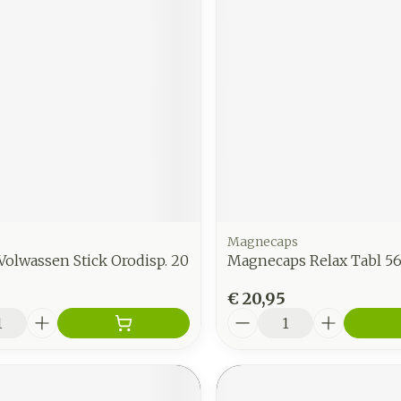
Magnecaps
olwassen Stick Orodisp. 20
Magnecaps Relax Tabl 5
€ 20,95
Aantal