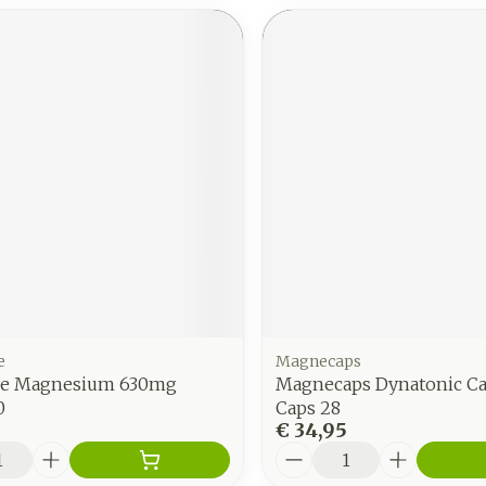
e
Magnecaps
ive Magnesium 630mg
Magnecaps Dynatonic Ca
0
Caps 28
€ 34,95
Aantal