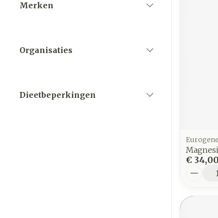
Merken
filter
Organisaties
filter
Dieetbeperkingen
filter
Eurogene
Magnesi
€ 34,0
Aantal