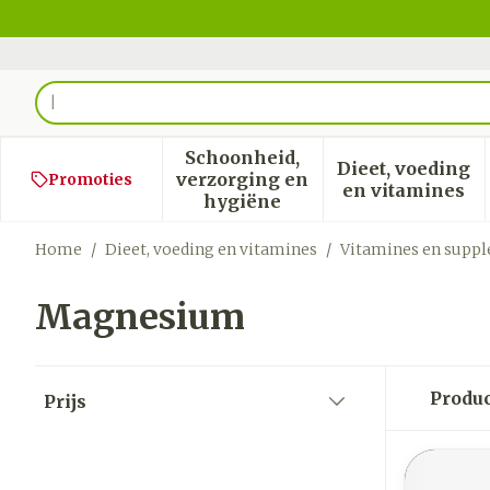
Ga naar de inhoud
Product, merk, categorie...
Schoonheid,
Dieet, voeding
verzorging en
Promoties
Toon submenu voor Schoon
Toon sub
en vitamines
hygiëne
Home
/
Dieet, voeding en vitamines
/
Vitamines en supp
Magnesium
Doorgaan naar productlijst
Produ
Prijs
filter