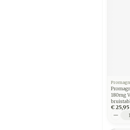
Promagn
Promag
180mg V
bruistab
€ 25,95
Aantal