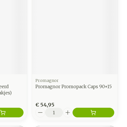
Promagnor
eerd
Promagnor Promopack Caps 90+15
kjes)
€ 54,95
Aantal