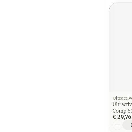
Ultractiv
Ultract
Comp 6
€ 29,76
Aantal