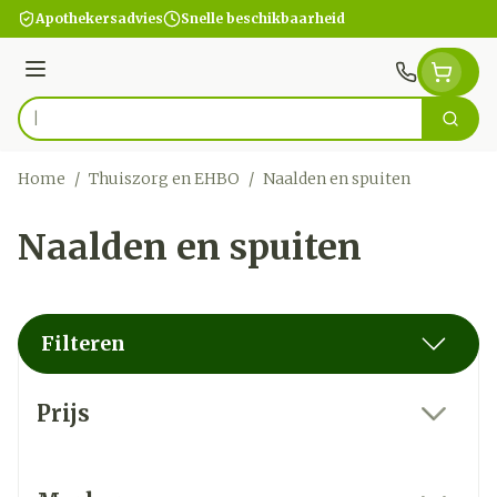
Ga naar de inhoud
Apothekersadvies
Snelle beschikbaarheid
Menu
Zoek
Product, merk, categorie...
Home
/
Thuiszorg en EHBO
/
Naalden en spuiten
Naalden en spuiten
Filteren
Doorgaan naar productlijst
Prijs
filter