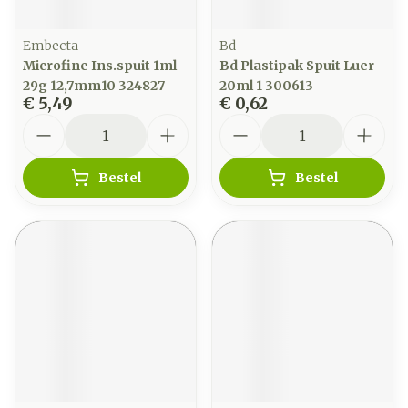
Embecta
Bd
Microfine Ins.spuit 1ml
Bd Plastipak Spuit Luer
29g 12,7mm10 324827
20ml 1 300613
€ 5,49
€ 0,62
Aantal
Aantal
Bestel
Bestel