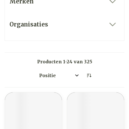
Merken
filter
Organisaties
filter
Producten
1
-
24
van
325
Sorteer op: