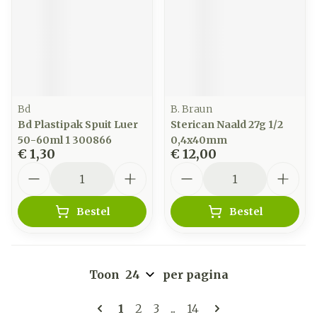
Bd
B. Braun
Bd Plastipak Spuit Luer
Sterican Naald 27g 1/2
50-60ml 1 300866
0,4x40mm
€ 1,30
€ 12,00
Aantal
Aantal
Bestel
Bestel
Toon
per pagina
Pagina's
U lees momenteel pagina
Pagina
Pagina
Pagina
1
2
3
...
14