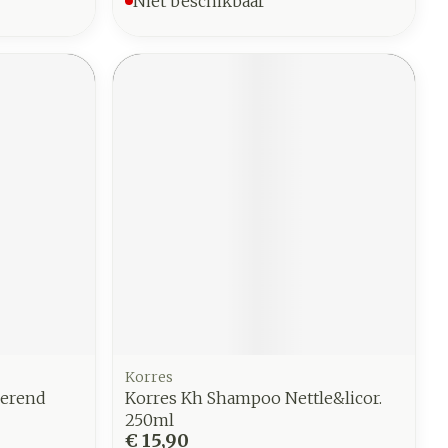
Niet beschikbaar
Korres
lerend
Korres Kh Shampoo Nettle&licor.
250ml
€ 15,90