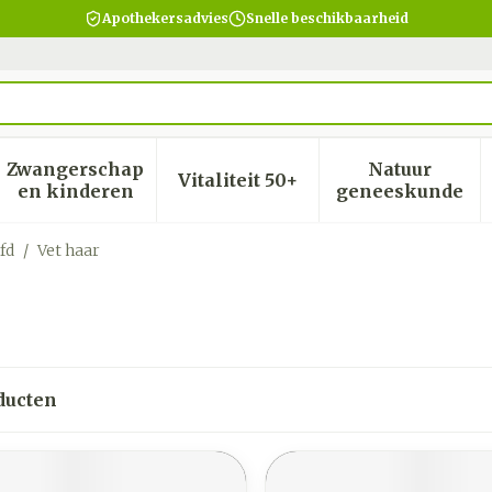
Apothekersadvies
Snelle beschikbaarheid
Zwangerschap
Natuur
Vitaliteit 50+
heid, verzorging en hygiëne categorie
menu voor Dieet, voeding en vitamines categorie
Toon submenu voor Zwangerschap en kinder
Toon submenu voor Vitalite
Toon subm
en kinderen
geneeskunde
fd
/
Vet haar
ducten