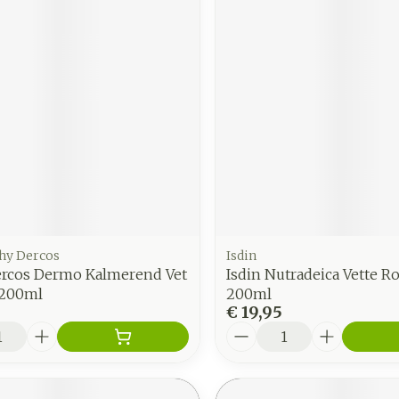
chy Dercos
Isdin
ercos Dermo Kalmerend Vet
Isdin Nutradeica Vette R
 200ml
200ml
€ 19,95
Aantal