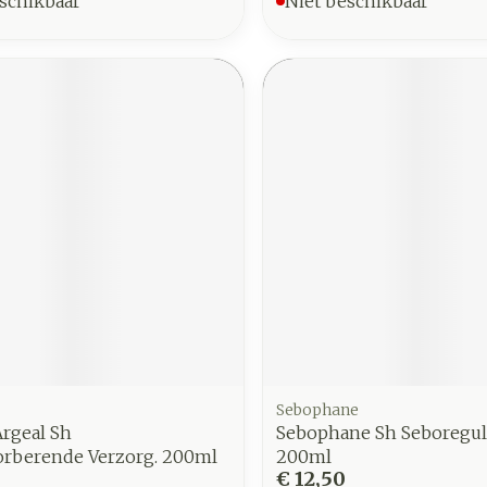
schikbaar
Niet beschikbaar
Sebophane
rgeal Sh
Sebophane Sh Seboregu
orberende Verzorg. 200ml
200ml
€ 12,50