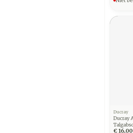
Niet be
Ducray
Ducray A
Talgabs
€ 16,00