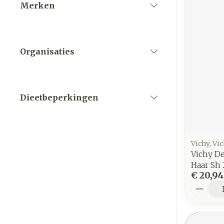
Merken
filter
Organisaties
filter
Dieetbeperkingen
filter
Vichy, Vi
Vichy D
Haar Sh
€ 20,94
Aantal