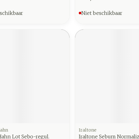
schikbaar
Niet beschikbaar
Hahn
Iraltone
Hahn Lot Sebo-regul.
Iraltone Sebum Normali