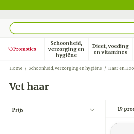
Ga naar de inhoud
Product, merk, categorie...
Schoonheid,
Dieet, voeding
verzorging en
Promoties
Toon submenu voor Schoon
Toon sub
en vitamines
hygiëne
Home
/
Schoonheid, verzorging en hygiëne
/
Haar en Hoo
Vet haar
Doorgaan naar productlijst
19
pro
Prijs
filter