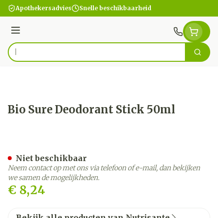
Ga naar de inhoud
Apothekersadvies
Snelle beschikbaarheid
Menu
Zoek
Product, merk, categorie...
Bio Sure Deodorant Stick 50ml
Bio Sure Deodorant Stick 
Niet beschikbaar
Neem contact op met ons via telefoon of e-mail, dan bekijken
we samen de mogelijkheden.
€ 8,24
Bekijk alle producten van Nutrisante