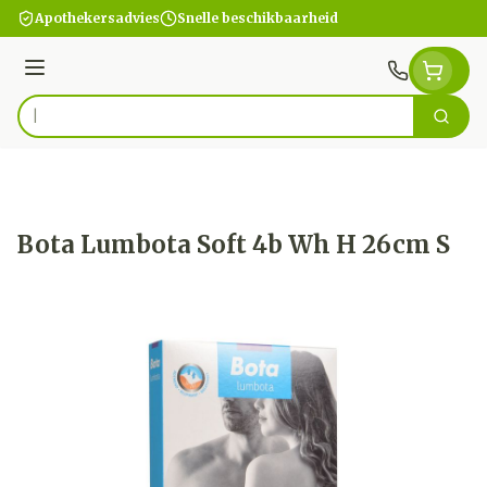
Ga naar de inhoud
Apothekersadvies
Snelle beschikbaarheid
Menu
Zoek
Product, merk, categorie...
Bota Lumbota Soft 4b Wh H 26cm S