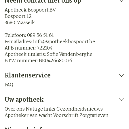
Neem contact met ons op
Apotheek Bospoort BV
Bospoort 12
3680
Maaseik
Telefoon:
089 56 51 61
E-mailadres:
info@
apotheekbospoort.be
APB nummer:
722104
Apotheek titularis:
Sofie Vandenberghe
BTW nummer:
BE0426680036
Klantenservice
FAQ
Uw apotheek
Over ons
Nuttige links
Gezondheidsnieuws
Apotheker van wacht
Voorschrift
Zorgtarieven