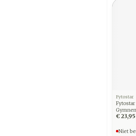
Fytostar
Fytostar
Gymnema
€ 23,95
Niet be