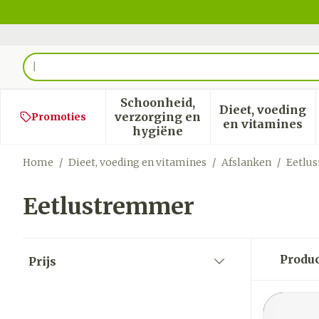
Ga naar de inhoud
Product, merk, categorie...
Schoonheid,
Dieet, voeding
verzorging en
Promoties
Toon submenu voor Schoon
Toon sub
en vitamines
hygiëne
Home
/
Dieet, voeding en vitamines
/
Afslanken
/
Eetlu
Eetlustremmer
Doorgaan naar productlijst
Produ
Prijs
filter