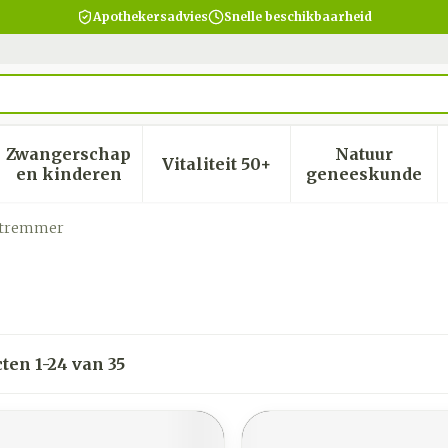
Apothekersadvies
Snelle beschikbaarheid
Zwangerschap
Natuur
Vitaliteit 50+
heid, verzorging en hygiëne categorie
menu voor Dieet, voeding en vitamines categorie
Toon submenu voor Zwangerschap en kinder
Toon submenu voor Vitalite
Toon subm
en kinderen
geneeskunde
stremmer
cten
1
-
24
van
35