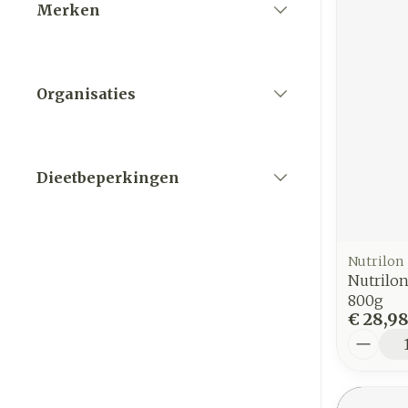
Merken
filter
Organisaties
filter
Dieetbeperkingen
filter
Nutrilon
Nutrilo
800g
€ 28,9
Aantal