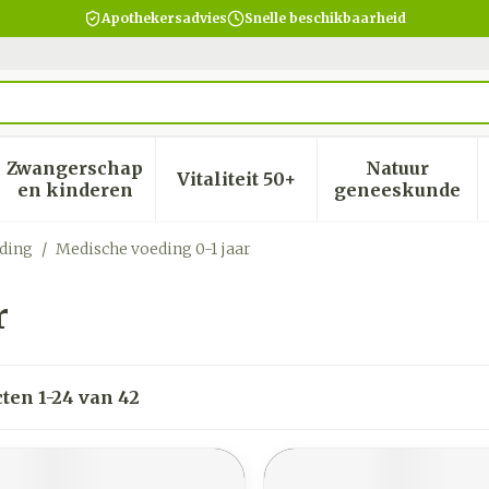
Apothekersadvies
Snelle beschikbaarheid
Zwangerschap
Natuur
Vitaliteit 50+
heid, verzorging en hygiëne categorie
menu voor Dieet, voeding en vitamines categorie
Toon submenu voor Zwangerschap en kinder
Toon submenu voor Vitalite
Toon subm
en kinderen
geneeskunde
ding
/
Medische voeding 0-1 jaar
r
cten
1
-
24
van
42