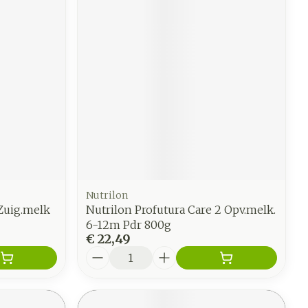
Nutrilon
Zuig.melk
Nutrilon Profutura Care 2 Opv.melk.
6-12m Pdr 800g
€ 22,49
Aantal