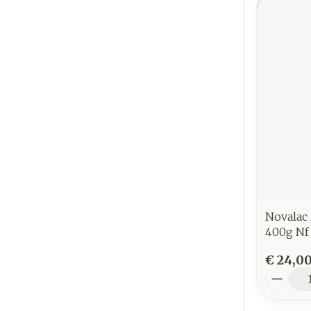
Novalac
400g Nf
€ 24,0
Aantal