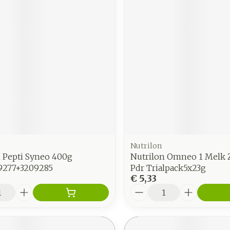
Nutrilon
n Pepti Syneo 400g
Nutrilon Omneo 1 Melk 
09277+3209285
Pdr Trialpack5x23g
€ 5,33
Aantal