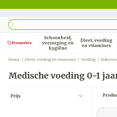
Ga naar de inhoud
Product, merk, categorie...
Schoonheid,
Dieet, voeding
verzorging en
Promoties
Toon submenu voor Schoon
Toon sub
en vitamines
hygiëne
Home
/
Dieet, voeding en vitamines
/
Voeding
/
Babyvoe
Medische voeding 0-1 jaa
Doorgaan naar productlijst
Produ
Prijs
filter