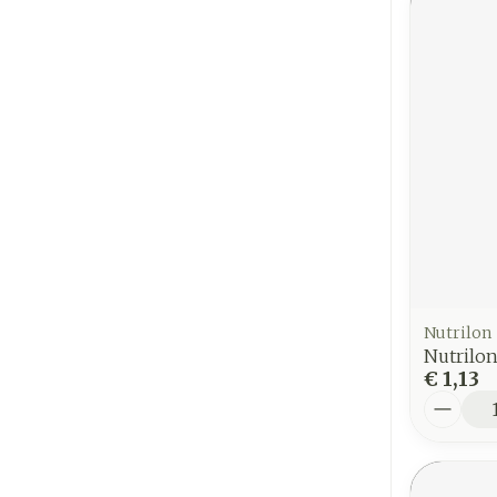
Nutrilon
Nutrilo
€ 1,13
Aantal