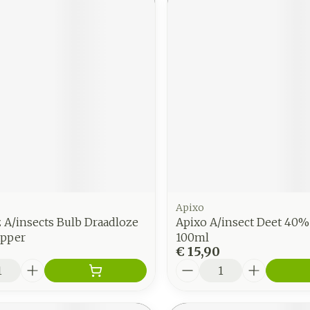
Apixo
 A/insects Bulb Draadloze
Apixo A/insect Deet 40%
pper
100ml
9
€ 15,90
Aantal