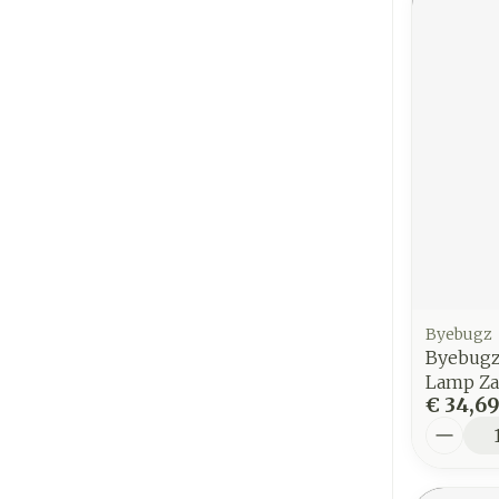
Byebugz
Byebugz
Lamp Za
€ 34,6
Aantal