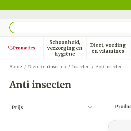
Ga naar de inhoud
Product, merk, categorie...
Schoonheid,
Dieet, voeding
verzorging en
Promoties
Toon submenu voor Schoon
Toon sub
en vitamines
hygiëne
Home
/
Dieren en insecten
/
Insecten
/
Anti insecten
Anti insecten
Doorgaan naar productlijst
Produ
Prijs
filter