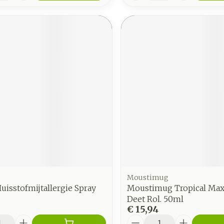
Moustimug
Huisstofmijtallergie Spray
Moustimug Tropical Ma
Deet Rol. 50ml
€ 15,94
Aantal