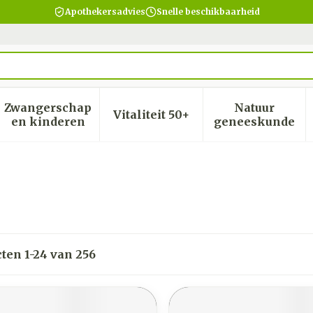
Apothekersadvies
Snelle beschikbaarheid
Zwangerschap
Natuur
Vitaliteit 50+
heid, verzorging en hygiëne categorie
menu voor Dieet, voeding en vitamines categorie
Toon submenu voor Zwangerschap en kinder
Toon submenu voor Vitalite
Toon subm
en kinderen
geneeskunde
cten
1
-
24
van
256