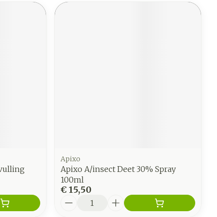
Apixo
ulling
Apixo A/insect Deet 30% Spray
100ml
€ 15,50
Aantal