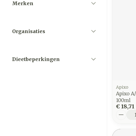
Merken
filter
Organisaties
filter
Dieetbeperkingen
filter
Apixo
Apixo A/
100ml
€ 18,71
Aantal