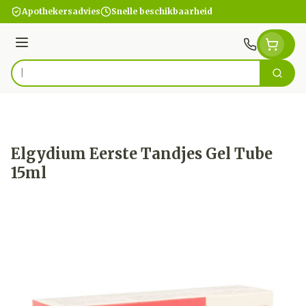
Ga naar de inhoud
Apothekersadvies
Snelle beschikbaarheid
Menu
Zoek
Product, merk, categorie...
Elgydium Eerste Tandjes Gel Tube
15ml