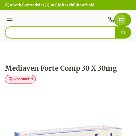
Ga naar de inhoud
Apothekersadvies
Snelle beschikbaarheid
Menu
Zoek
Product, merk, categorie...
Mediaven Forte Comp 30 X 30mg
Geneesmiddel