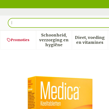
Ga naar de inhoud
Product, merk, categorie...
Schoonheid,
Dieet, voeding
verzorging en
Promoties
Toon submenu voor Schoon
Toon sub
en vitamines
hygiëne
Medica Keeltabletten Hon