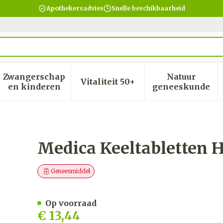
Apothekersadvies
Snelle beschikbaarheid
Zwangerschap
Natuur
Vitaliteit 50+
heid, verzorging en hygiëne categorie
menu voor Dieet, voeding en vitamines categorie
Toon submenu voor Zwangerschap en kinder
Toon submenu voor Vitalite
Toon subm
en kinderen
geneeskunde
ing 36 zuigtabletten
Medica Keeltabletten H
Geneesmiddel
Op voorraad
€ 13,44