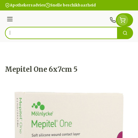
Ga naar de inhoud
Apothekersadvies
Snelle beschikbaarheid
Menu
Zoek
Product, merk, categorie...
Mepitel One 6x7cm 5