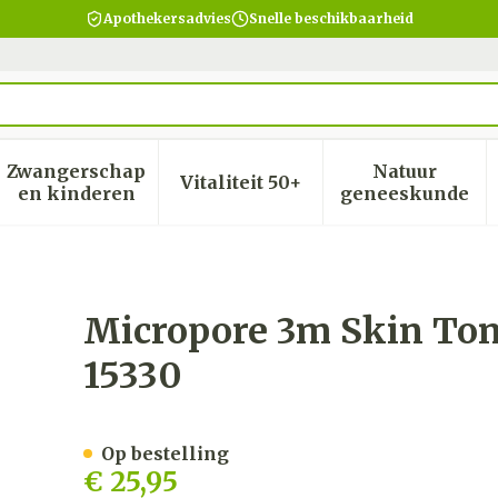
Apothekersadvies
Snelle beschikbaarheid
Zwangerschap
Natuur
Vitaliteit 50+
heid, verzorging en hygiëne categorie
menu voor Dieet, voeding en vitamines categorie
Toon submenu voor Zwangerschap en kinder
Toon submenu voor Vitalite
Toon subm
en kinderen
geneeskunde
12,5mmx9,15m Rol 24 15330
Micropore 3m Skin To
15330
Op bestelling
€ 25,95