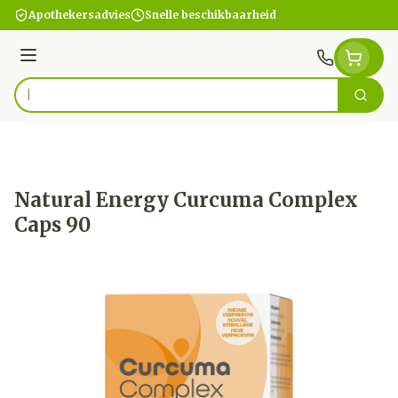
Ga naar de inhoud
Apothekersadvies
Snelle beschikbaarheid
Menu
Zoek
Product, merk, categorie...
Natural Energy Curcuma Complex
Caps 90