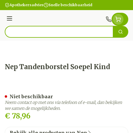
Ga naar de inhoud
Apothekersadvies
Snelle beschikbaarheid
Menu
Zoek
Product, merk, categorie...
Nep Tandenborstel Soepel Kind
Nep Tandenborstel Soepel
Niet beschikbaar
Neem contact op met ons via telefoon of e-mail, dan bekijken
we samen de mogelijkheden.
€ 78,96
Bekijk alle producten van Nep