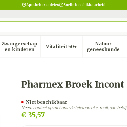
Apothekersadvies
Snelle beschikbaarheid
Zwangerschap
Natuur
Vitaliteit 50+
heid, verzorging en hygiëne categorie
menu voor Dieet, voeding en vitamines categorie
Toon submenu voor Zwangerschap en kinder
Toon submenu voor Vitalite
Toon subm
en kinderen
geneeskunde
rukknop 38-42
Pharmex Broek Incont
Niet beschikbaar
Neem contact op met ons via telefoon of e-mail, dan bek
€ 35,57