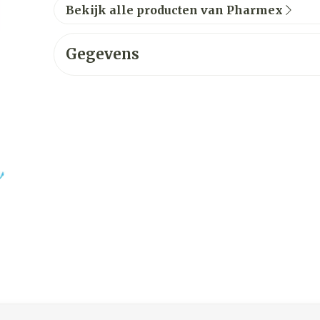
Bekijk alle producten van Pharmex
Gegevens
ijk met de tabtoets. Je kunt de carrousel overslaan of dir