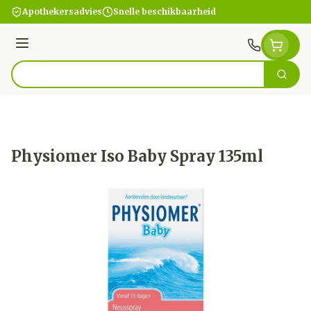
Ga naar de inhoud
Apothekersadvies
Snelle beschikbaarheid
Menu
Zoek
Product, merk, categorie...
Physiomer Iso Baby Spray 135ml