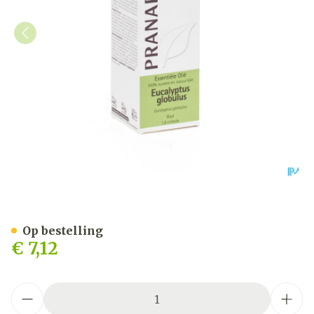
Pranarom Eo Eucalyptus G
Op bestelling
€ 7,12
Aantal