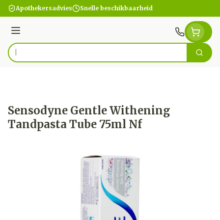
Ga naar de inhoud
Apothekersadvies
Snelle beschikbaarheid
Menu
Zoek
Product, merk, categorie...
Sensodyne Gentle Withening
Tandpasta Tube 75ml Nf