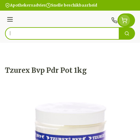
Ga naar de inhoud
Apothekersadvies
Snelle beschikbaarheid
Menu
Zoek
Product, merk, categorie...
Tzurex Bvp Pdr Pot 1kg