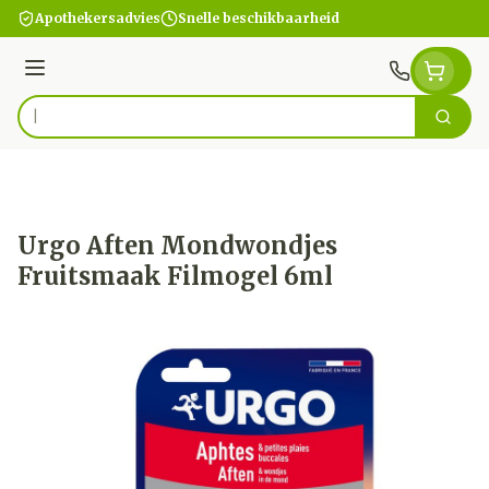
Ga naar de inhoud
Apothekersadvies
Snelle beschikbaarheid
Menu
Zoek
Product, merk, categorie...
Urgo Aften Mondwondjes
Fruitsmaak Filmogel 6ml