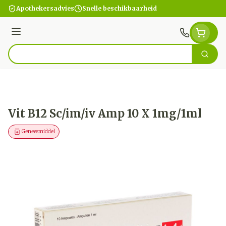
Ga naar de inhoud
Apothekersadvies
Snelle beschikbaarheid
Menu
Zoek
Product, merk, categorie...
Vit B12 Sc/im/iv Amp 10 X 1mg/1ml
Geneesmiddel