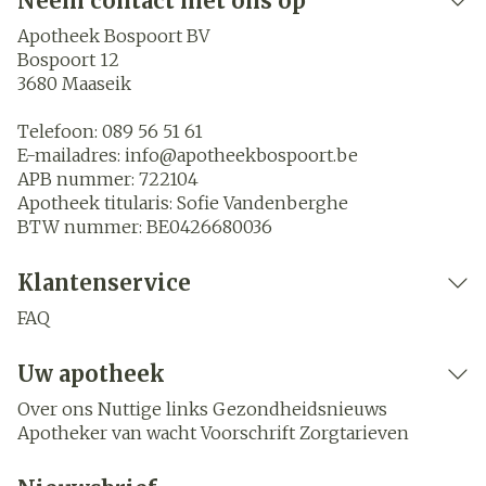
Neem contact met ons op
Apotheek Bospoort BV
Bospoort 12
3680
Maaseik
Telefoon:
089 56 51 61
E-mailadres:
info@
apotheekbospoort.be
APB nummer:
722104
Apotheek titularis:
Sofie Vandenberghe
BTW nummer:
BE0426680036
Klantenservice
FAQ
Uw apotheek
Over ons
Nuttige links
Gezondheidsnieuws
Apotheker van wacht
Voorschrift
Zorgtarieven