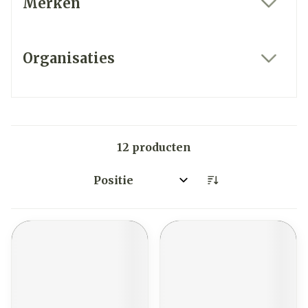
Merken
filter
Organisaties
filter
12
producten
Sorteer op: