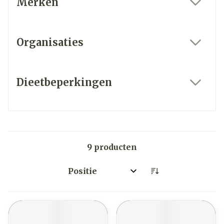
Merken
filter
Organisaties
filter
Dieetbeperkingen
filter
9
producten
Sorteer op: