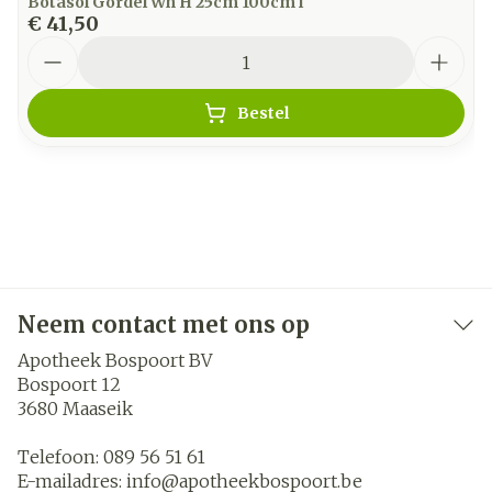
Botasol Gordel Wh H 25cm 100cm l
€ 41,50
Aantal
Bestel
Neem contact met ons op
Apotheek Bospoort BV
Bospoort 12
3680
Maaseik
Telefoon:
089 56 51 61
E-mailadres:
info@
apotheekbospoort.be