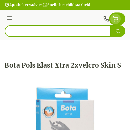
Ga naar de inhoud
Apothekersadvies
Snelle beschikbaarheid
Menu
Zoek
Product, merk, categorie...
Bota Pols Elast Xtra 2xvelcro Skin S