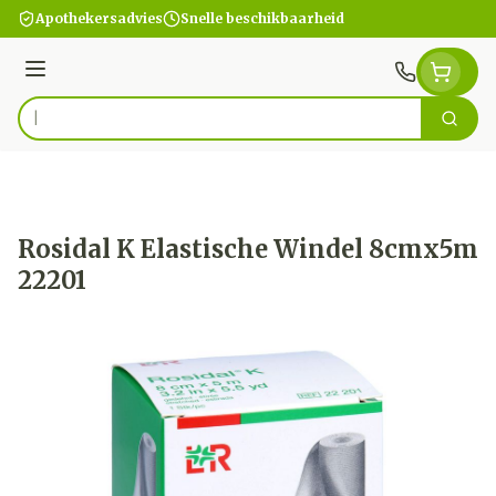
Ga naar de inhoud
Apothekersadvies
Snelle beschikbaarheid
Menu
Zoek
Product, merk, categorie...
Rosidal K Elastische Windel 8cmx5m
22201