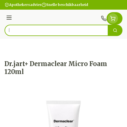
Ga naar de inhoud
Apothekersadvies
Snelle beschikbaarheid
Menu
Zoek
Product, merk, categorie...
Dr.jart+ Dermaclear Micro Foam
120ml