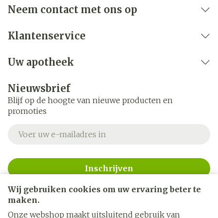
Neem contact met ons op
Klantenservice
Uw apotheek
Nieuwsbrief
Blijf op de hoogte van nieuwe producten en
promoties
E-mail adres
Inschrijven
Wij gebruiken cookies om uw ervaring beter te
Door op inschrijven te klikken, schrijft u zich in voor onze
nieuwsbrief en gaat u akkoord met onze
privacy policy
.
maken.
Onze webshop maakt uitsluitend gebruik van