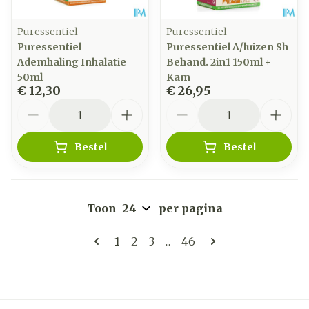
Puressentiel
Puressentiel
Puressentiel
Puressentiel A/luizen Sh
Ademhaling Inhalatie
Behand. 2in1 150ml +
50ml
Kam
€ 12,30
€ 26,95
Aantal
Aantal
Bestel
Bestel
Toon
per pagina
Pagina's
U lees momenteel pagina
Pagina
Pagina
Pagina
1
2
3
...
46