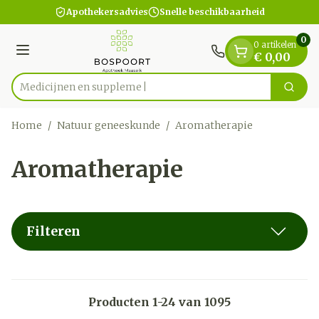
Dia 1 van 1
Ga naar de inhoud
Apothekersadvies
Snelle beschikbaarheid
0
0 artikelen
Menu
€ 0,00
Me
Zoek
Product, merk, categorie...
Home
/
Natuur geneeskunde
/
Aromatherapie
Aromatherapie
Filteren
Producten
1
-
24
van
1095