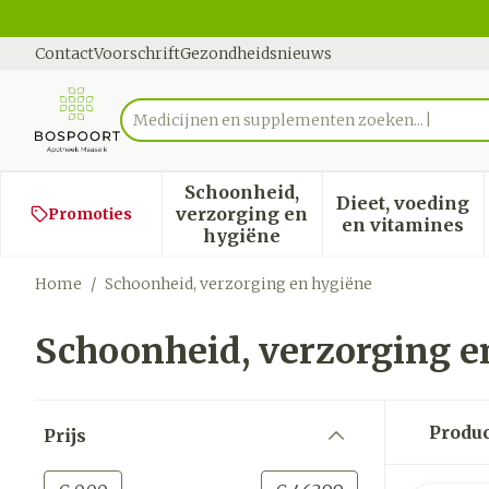
Ga naar de inhoud
Dia 1 van 1
Contact
Voorschrift
Gezondheidsnieuws
Me
Product, merk, categorie...
Schoonheid,
Dieet, voeding
verzorging en
Promoties
Toon submenu voor Schoon
Toon sub
en vitamines
hygiëne
Home
/
Schoonheid, verzorging en hygiëne
Schoonheid, verzorging e
Doorgaan naar productlijst
Produ
Prijs
filter