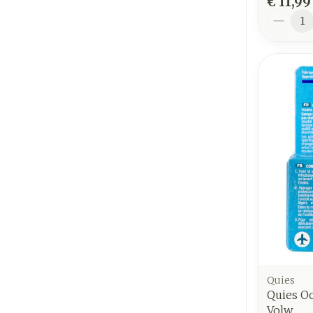
€ 11,99
Aantal
Quies
Quies Oo
Volw.