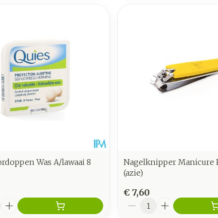
ordoppen Was A/lawaai 8
Nagelknipper Manicure 
(azie)
€ 7,60
Aantal