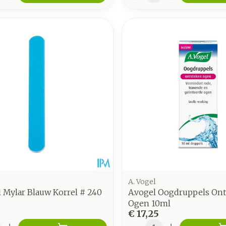
A. Vogel
l Mylar Blauw Korrel # 240
A.vogel Oogdruppels On
Ogen 10ml
€ 17,25
Aantal