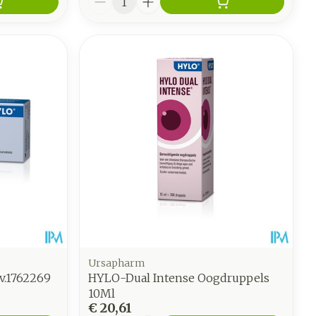
Ursapharm
v.1762269
HYLO-Dual Intense Oogdruppels
10Ml
€ 20,61