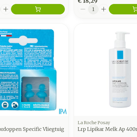
€ 18,29
Aantal
La Roche Posay
rdoppen Specific Vliegtuig
Lrp Lipikar Melk Ap 400