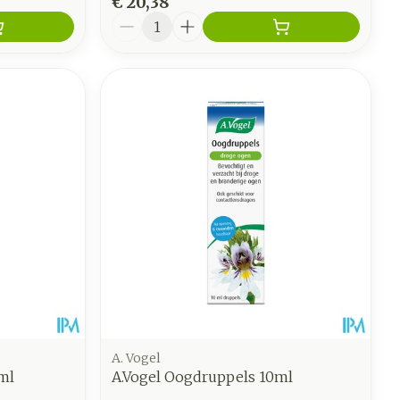
€ 20,38
Aantal
A. Vogel
ml
A.Vogel Oogdruppels 10ml