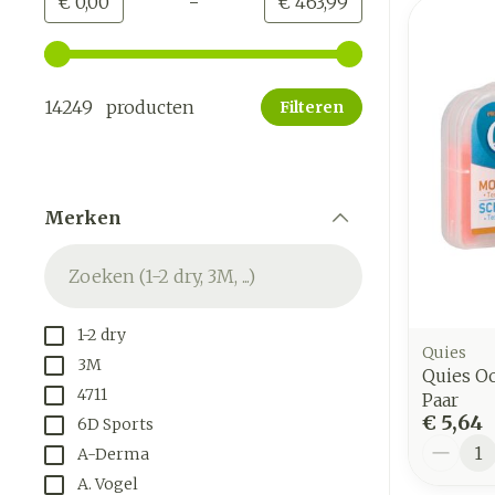
-
Minimumwaarde
Maximale waarde
€ 0,00
€ 463,99
Gebruik de pijltjestoetsen links en rechts om de mi
14249 producten
Filteren
Merken
filter
1-2 dry
Quies
3M
Quies O
4711
Paar
€ 5,64
6D Sports
Aantal
A-Derma
A. Vogel