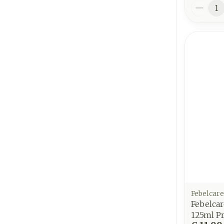
Aantal
Febelcare
Febelcar
125ml P