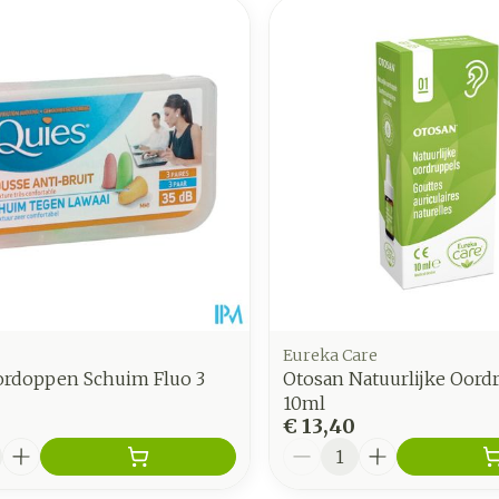
nimale en maximale prijswaarden aan te passen.
Eureka Care
ordoppen Schuim Fluo 3
Otosan Natuurlijke Oord
10ml
€ 13,40
Aantal