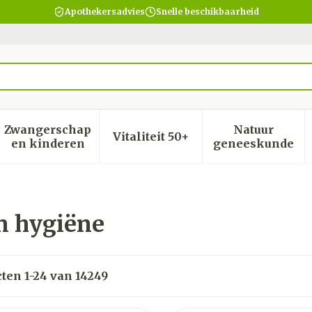
Apothekersadvies
Snelle beschikbaarheid
Zwangerschap
Natuur
Vitaliteit 50+
heid, verzorging en hygiëne categorie
menu voor Dieet, voeding en vitamines categorie
Toon submenu voor Zwangerschap en kinder
Toon submenu voor Vitalite
Toon subm
en kinderen
geneeskunde
n hygiëne
cten
1
-
24
van
14249