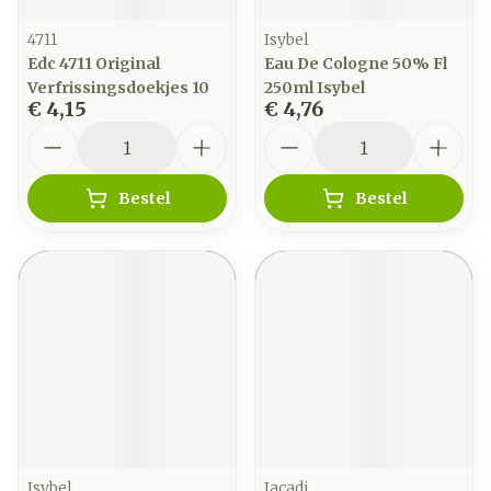
4711
Isybel
Edc 4711 Original
Eau De Cologne 50% Fl
Verfrissingsdoekjes 10
250ml Isybel
€ 4,15
€ 4,76
Aantal
Aantal
Bestel
Bestel
Isybel
Jacadi