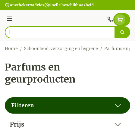
Ga naar de inhoud
Apothekersadvies
Snelle beschikbaarheid
Menu
Zoek
Product, merk, categorie...
Home
/
Schoonheid, verzorging en hygiëne
/
Parfums en ge
Parfums en
geurproducten
Filteren
Doorgaan naar productlijst
Prijs
filter