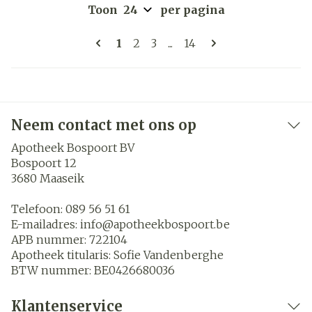
Toon
per pagina
Pagina's
U lees momenteel pagina
Pagina
Pagina
Pagina
1
2
3
...
14
Neem contact met ons op
Apotheek Bospoort BV
Bospoort 12
3680
Maaseik
Telefoon:
089 56 51 61
E-mailadres:
info@
apotheekbospoort.be
APB nummer:
722104
Apotheek titularis:
Sofie Vandenberghe
BTW nummer:
BE0426680036
Klantenservice