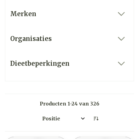
Merken
filter
Organisaties
filter
Dieetbeperkingen
filter
Producten
1
-
24
van
326
Sorteer op: