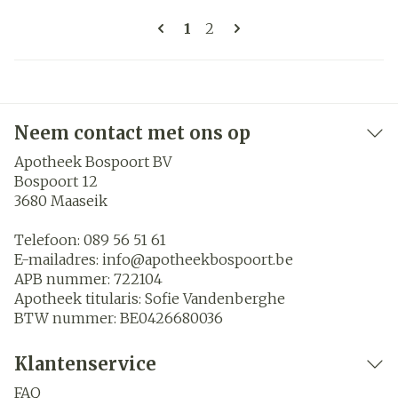
Pagina's
U lees momenteel pagina
Pagina
1
2
Neem contact met ons op
Apotheek Bospoort BV
Bospoort 12
3680
Maaseik
Telefoon:
089 56 51 61
E-mailadres:
info@
apotheekbospoort.be
APB nummer:
722104
Apotheek titularis:
Sofie Vandenberghe
BTW nummer:
BE0426680036
Klantenservice
FAQ