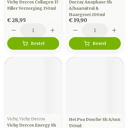
Vichy Dercos Collagen 17
Ducray Anaphase Sh
Filler Verzorging 150ml
A/haaruitval &
Haargroei 200ml
€ 28,95
€ 19,90
Aantal
Aantal
Bestel
Bestel
Vichy, Vichy Dercos
Hei Poa Douche Sh A/sun
Vichy Dercos Energy Sh
150ml