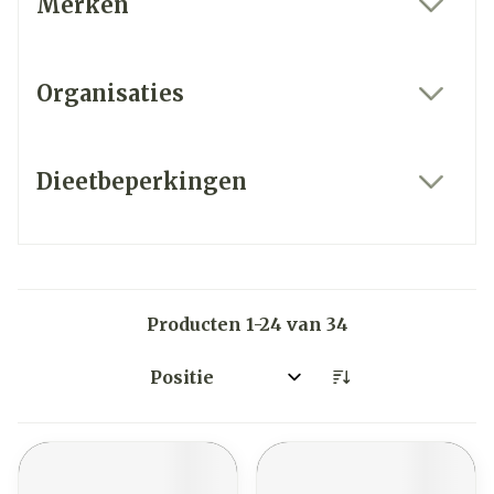
Merken
filter
Organisaties
filter
Dieetbeperkingen
filter
Producten
1
-
24
van
34
Sorteer op: