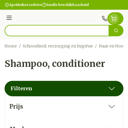
Ga naar de inhoud
Apothekersadvies
Snelle beschikbaarheid
Menu
Zoek
Product, merk, categorie...
Home
/
Schoonheid, verzorging en hygiëne
/
Haar en Hoofd
Shampoo, conditioner
Filteren
Doorgaan naar productlijst
Prijs
filter