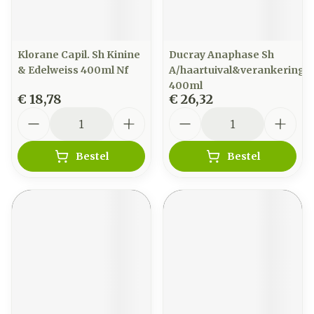
Klorane Capil. Sh Kinine
Ducray Anaphase Sh
& Edelweiss 400ml Nf
A/haartuival&verankering
400ml
€ 18,78
€ 26,32
Aantal
Aantal
Bestel
Bestel