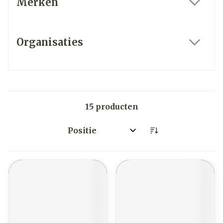
Merken
filter
Organisaties
filter
15
producten
Sorteer op: