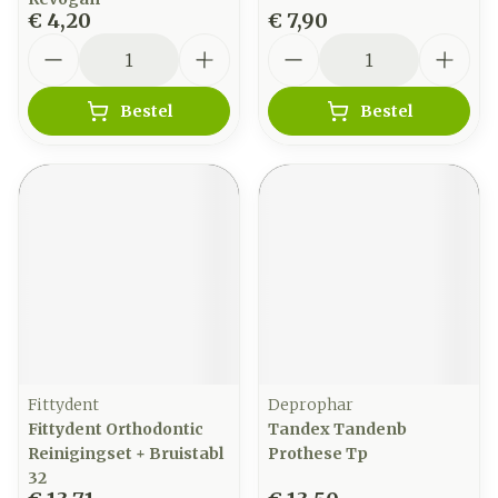
€ 4,20
€ 7,90
Aantal
Aantal
Bestel
Bestel
Fittydent
Deprophar
Fittydent Orthodontic
Tandex Tandenb
Reinigingset + Bruistabl
Prothese Tp
32