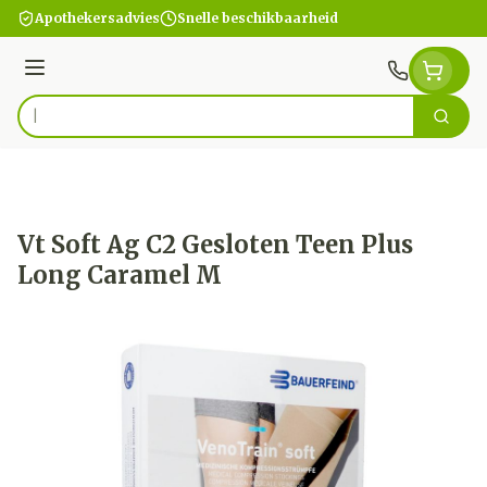
Ga naar de inhoud
Apothekersadvies
Snelle beschikbaarheid
Menu
Zoek
Product, merk, categorie...
Vt Soft Ag C2 Gesloten Teen Plus
Long Caramel M